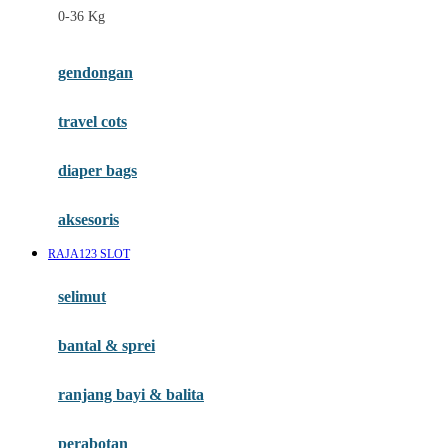
0-36 Kg
Fisher Price
Flipper
gendongan
Friends Of Sally
travel cots
G
diaper bags
Gb
Geko
aksesoris
Graco
RAJA123 SLOT
Gund
selimut
H
bantal & sprei
Habbie
Haenim
ranjang bayi & balita
Happy Horse
perabotan