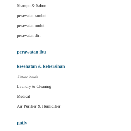
London Taxi
Shampo & Sabun
Love To Dream
perawatan rambut
perawatan mulut
M
perawatan diri
Magformers
Mama's Choice
perawatan ibu
Mamas&Papas
kesehatan & kebersihan
Mamaway
Tissue basah
Maxi Cosi
Laundry & Cleaning
Megabloks
Medical
Micro
Air Purifier & Humidifier
MiDeer
Mimi & Lula
potty
Mini Monkey