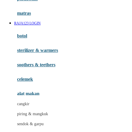
Happy Tummy
Hauck
matras
Havaianas
RAJA123 LOGIN
Hegen
botol
Hot Wheels
sterilizer & warmers
Hybrid
soothers & teethers
I
Inlacta DHA
celemek
Interlac
alat makan
Ivenet
cangkir
J
piring & mangkuk
Jack N Jill
sendok & garpu
Joie