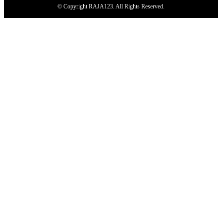
© Copyright RAJA123. All Rights Reserved.