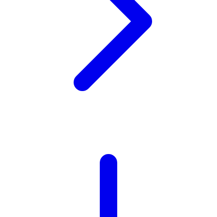
Xootz
Y
Yamatoya
Z
Zaxy
Zoggs
0-9
4Moms
59S