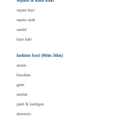
sepatu & kaus kaki
Bio Oil
sepatu bayi
Biolane
sepatu anak
Bite Fighters
sandal
Bizzi Growin
kaus kaki
Blackmores
fashion bayi (0bln-3thn)
Blooming Marvellous
atasan
Bonnels
bawahan
Bravado
gaun
Bruder
setelan
Brush Baby
jaket & kardigan
Buds Organics
aksesoris
Bugaboo
Buggygear