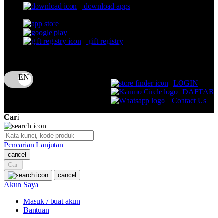
download apps
download app from:
Oh Ma Grain
Okiedog
gift registry
P
Bahasa
ID
Peachy
LOGIN
Phil & Ted's
DAFTAR
Contact Us
Philips Avent
Cari
Pigeon
Playgro
Pencarian Lanjutan
cancel
Poled Global
Cari
Ponycycle
cancel
Akun Saya
Puma
Masuk / buat akun
Pureats
Bantuan