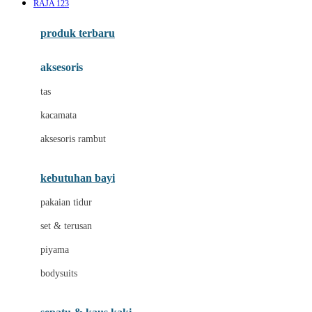
RAJA 123
Azetabio
produk terbaru
B
aksesoris
Baabaasheepz
tas
Babiators
kacamata
Baby Dove
aksesoris rambut
Baby Jogger
Baby Rovega
kebutuhan bayi
Babybee
pakaian tidur
Banana Boat
set & terusan
Banz
piyama
Barbie
bodysuits
Beaba
Beauty Barn