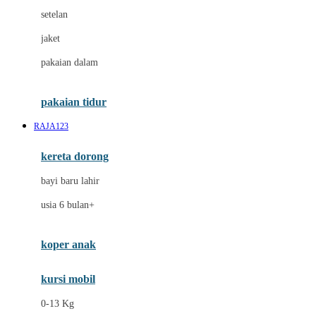
Dae Organics
setelan
Docare
jaket
Doona
pakaian dalam
Down To Earth
Drew
pakaian tidur
Dr. Brown's
RAJA123
E
kereta dorong
ELC
bayi baru lahir
Ergobaby
usia 6 bulan+
Expert Care
koper anak
Ezyroller
kursi mobil
F
0-13 Kg
Felt So Sweet