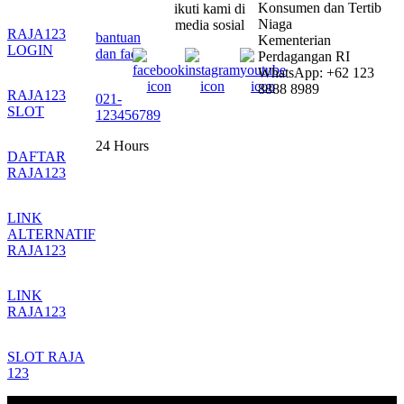
Konsumen dan Tertib
ikuti kami di
Niaga
media sosial
RAJA123
bantuan
Kementerian
LOGIN
dan faq
Perdagangan RI
WhatsApp: +62 123
8888 8989
RAJA123
021-
SLOT
123456789
24 Hours
DAFTAR
RAJA123
LINK
ALTERNATIF
RAJA123
LINK
RAJA123
SLOT RAJA
123